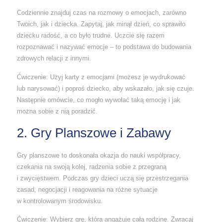
Codziennie znajduj czas na rozmowy o emocjach, zarówno
Twoich, jak i dziecka. Zapytaj, jak minął dzień, co sprawiło
dziecku radość, a co było trudne. Uczcie się razem
rozpoznawać i nazywać emocje – to podstawa do budowania
zdrowych relacji z innymi.
Ćwiczenie: Użyj karty z emocjami (możesz je wydrukować
lub narysować) i poproś dziecko, aby wskazało, jak się czuje.
Następnie omówcie, co mogło wywołać taką emocję i jak
można sobie z nią poradzić.
2. Gry Planszowe i Zabawy
Gry planszowe to doskonała okazja do nauki współpracy,
czekania na swoją kolej, radzenia sobie z przegraną
i zwycięstwem. Podczas gry dzieci uczą się przestrzegania
zasad, negocjacji i reagowania na różne sytuacje
w kontrolowanym środowisku.
Ćwiczenie: Wybierz grę, która angażuje całą rodzinę. Zwracaj